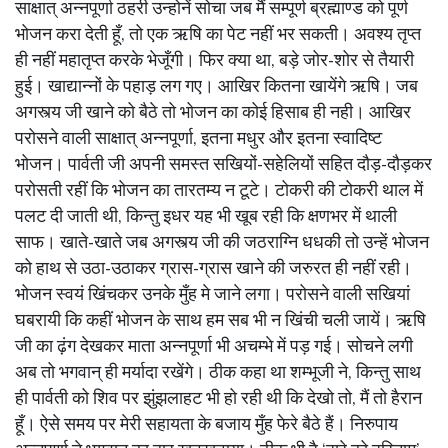
साक्षात् अन्नपूर्णा ठहरी उन्होनें सोचा जब मैं सम्पूर्ण ब्रह्माण्ड को पूर्ण
भोजन करा देती हूँ, तो एक ऋषि का पेट नहीं भर सकती। अवश्य तृप्त
ही नहीं महातृप्त करके भेजूँगी। फिर क्या था, बड़े जोर-शोर से तैयारी
हुई। खाद्यान्नों के पहाड़ लग गए। आखिर कितना खायेंगे ऋषि। जब
अगस्त्य जी खाने को बैठे तो भोजन का कोई हिसाब ही नही। आखिर
परोसने वाली साक्षात् अन्नपूर्णा, इतना मधुर और इतना स्वादिष्ट
भोजन। पार्वती जी अपनी समस्त सखियों-सहेलियों सहित दौड़-दौड़कर
परोसती रहीं कि भोजन का तारतम्य न टूटे। टोकरी की टोकरी थाल में
पलट दी जाती थी, किन्तु इधर यह भी खूब रही कि क्षणभर में थाली
साफ। खाते-खाते जब अगस्त्य जी की जठराग्नि धधकी तो उन्हें भोजन
को हाथ से उठा-उठाकर ग्रास-ग्रास खाने की जरुरत ही नहीं रही।
भोजन स्वयं खिंचकर उनके मुँह मे जाने लगा। परोसने वाली सखियां
घबरायी कि कहीं भोजन के साथ हम सब भी न खिंची चली जायें। ऋषि
जी का ढ़ंग देखकर माता अन्नपूर्णा भी अचम्भे में पड़ गई। सोचने लगी
अब तो भगवान् ही मर्यादा रखेंगे। ठीक कहा था शम्भूजी ने, किन्तु साथ
ही पार्वती को शिव पर झुंझलाहट भी हो रही थी कि देखो तो, मैं तो हैरान
हूँ। ऐसे समय पर मेरी सहायता के बजाय मुँह फेरे बैठे हैं। निरुपाय