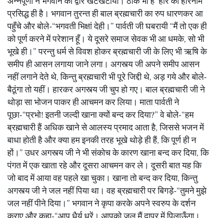
अन्नपूर्णा ने भगवान का द्वार खटखटाया। ठीक भी है ‘हारे को हरिनाम’
प्रसिद्ध ही है। भगवान तुरन्त ही बाल ब्रह्मचारी का रुप धारणकर आ
पहुँचे और बोले-“भगवती भिक्षां देही।” पार्वती जी घबरायी “मैं तो एक ही
को पूर्ण करने में परेशान हूँ। ये दूसरे समाज सेवक भी आ धमके, सो भी
भूखे ही।” परन्तु धर्म से विवश होकर ब्रह्मचारी जी के लिए भी ऋषि के
समीप ही आसन लगाया जाने लगा। अगस्त्य जी अपने समीप आसन
नहीं लगाने देते थे, किन्तु ब्रह्मचारी भी पूरे जिद्दी थे, अड़ गये और बोले-
बैठूंगा तो यहीं। हारकर अगस्त्य जी चुप हो गए। बाल ब्रह्मचारी जी ने
थोड़ा सा भोजन पाकर ही आचमन कर लिया। माता पार्वती ने
पूछा-“प्रभो! इतनी जल्दी खाना क्यों बन्द कर दिया?” वे बोले-“हम
ब्रह्मचारी हैं अधिक खाने से आलस्य प्रमाद आता है, जिससे भजन में
बाधा होती है और क्या हम इनकी तरह भूखे थोड़े ही हैं, कि पूर्ण ही न
हों।” उधर अगस्त्य जी ने भी संकोच के कारण खाना बन्द कर दिया, कि
पंगत में एक खाता रहे और दूसरा आचमन कर ले। दूसरी बात यह कि
जो बाद में आया वह पहले खा चुका। खाना तो बन्द कर दिया, किन्तु
अगस्त्य जी ने जल नहीं पिया था। वह ब्रह्मचारी पर बिगड़े-“तुमने मुझे
जल नहीं पीने दिया।” भगवान ने कृपा करके अपने स्वरुप के दर्शन
कराए और कहा-“आप धैर्य धरें। आपको जल मैं द्वापर में पिलाऊँगा।