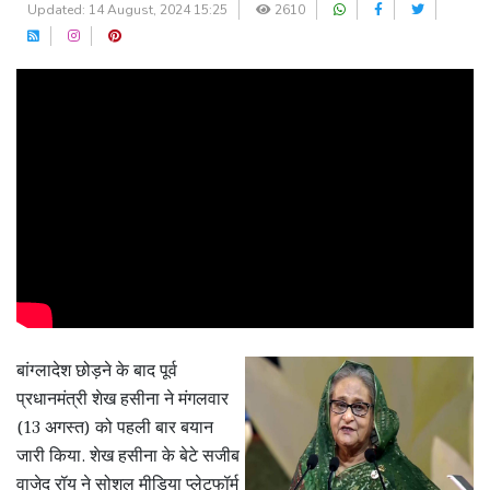
Updated: 14 August, 2024 15:25
2610
बांग्लादेश छोड़ने के बाद पूर्व
प्रधानमंत्री शेख हसीना ने मंगलवार
(13 अगस्त) को पहली बार बयान
जारी किया. शेख हसीना के बेटे सजीब
वाजेद रॉय ने सोशल मीडिया प्लेटफॉर्म