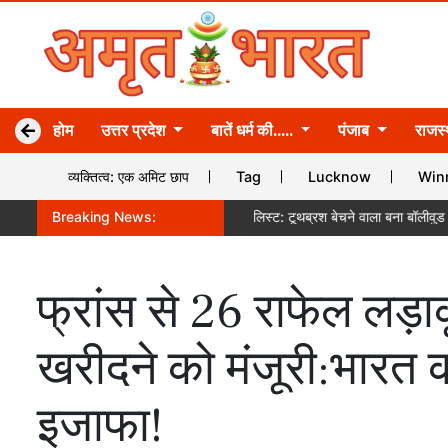
होम
उत्तर प्रदेश
बातें धर्म की.....
पंजाब
राजस
व्यक्तित्व: एक अमिट छाप
Tag
Lucknow
Win
्य लक्ष्य है!
Breaking News:
फोर्ब्स बिलियनेयर लिस्ट: टूथब्रश बेचने वाला बना बॉलीवुड का सबसे अम
फ्रांस से 26 राफेल लड़ा
खरीदने को मंजूरी:भारत 
इजाफा!