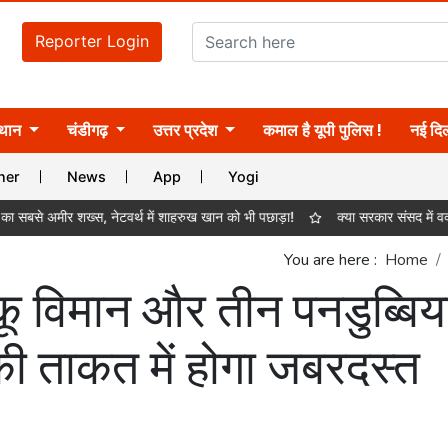
Reporter Login
्थान
चंडीगढ़
उत्तर प्रदेश
कमाल है यूपी पुलिस !
नई दिल
ner
News
App
Yogi
ीर शख्स, नेटवर्थ में शाहरुख खान को भी पछाड़ा!
क्या सरकार संसद में वक्फ बिल पार
You are here :
Home
कू विमान और तीन पनडुब्बिया
की ताकत में होगा जबरदस्त