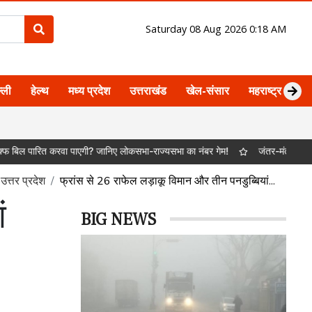
Saturday 08 Aug 2026 0:18 AM
्ली
हेल्थ
मध्य प्रदेश
उत्तराखंड
खेल-संसार
महराष्ट्र
अ
ित करवा पाएगी? जानिए लोकसभा-राज्यसभा का नंबर गेम!
जंतर-मंतर पर होगा प्रदर्श
उत्तर प्रदेश
फ्रांस से 26 राफेल लड़ाकू विमान और तीन पनडुब्बियां...
ं
BIG NEWS